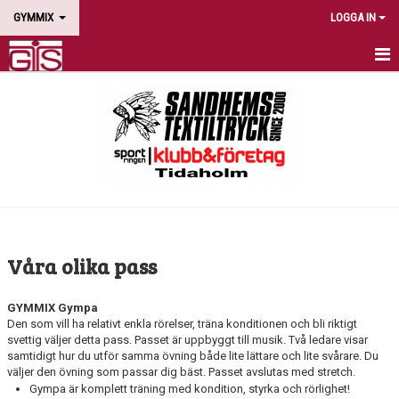
GYMMIX
LOGGA IN
HEM
NYHETER
PASS
SCHEMA
AVGIFTER
Våra olika pass
LEDARE
GYMMIX Gympa
KALENDER
Den som vill ha relativt enkla rörelser, träna konditionen och bli riktigt
svettig väljer detta pass. Passet är uppbyggt till musik. Två ledare visar
samtidigt hur du utför samma övning både lite lättare och lite svårare. Du
KONTAKT
väljer den övning som passar dig bäst. Passet avslutas med stretch.
Gympa är komplett träning med kondition, styrka och rörlighet!