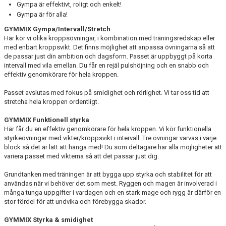
Gympa är effektivt, roligt och enkelt!
Gympa är för alla!
GYMMIX Gympa/Intervall/Stretch
Här kör vi olika kroppsövningar, i kombination med träningsredskap eller
med enbart kroppsvikt. Det finns möjlighet att anpassa övningarna så att
de passar just din ambition och dagsform. Passet är uppbyggt på korta
intervall med vila emellan. Du får en rejäl pulshöjning och en snabb och
effektiv genomkörare för hela kroppen.
Passet avslutas med fokus på smidighet och rörlighet. Vi tar oss tid att
stretcha hela kroppen ordentligt.
GYMMIX Funktionell styrka
Här får du en effektiv genomkörare för hela kroppen. Vi kör funktionella
styrkeövningar med vikter/kroppsvikt i intervall. Tre övningar varvas i varje
block så det är lätt att hänga med! Du som deltagare har alla möjligheter att
variera passet med vikterna så att det passar just dig.
Grundtanken med träningen är att bygga upp styrka och stabilitet för att
användas när vi behöver det som mest. Ryggen och magen är involverad i
många tunga uppgifter i vardagen och en stark mage och rygg är därför en
stor fördel för att undvika och förebygga skador.
GYMMIX Styrka & smidighet