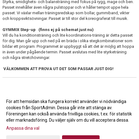
Styrka, smidighets- och balansträning med fokus på rygg, mage och ben.
Passet innehåller även några pulstoppar och vi håller tempot uppe hela
passet. Vi växlar mellan träningsredskap som bollar, gummiband, vikter
och kroppsviktsövningar. Passet är till stor del koreograferat till musik.
GYMMIX Step-up
(finns ej på schemat just nu)
Vill du ha konditionsträning och lite koordinations-träning är detta passet
för dig. Man går upp och ned på en bräda i olika stegkombinationer som
bildar ett program. Programmet är uppbyggt så att det är möjlig att hoppa
in även under pågående termin. Passet avslutas med lite styrketräning
och några stretchövningar.
VÄLKOMMEN ATT PROVA UT DET SOM PASSAR JUST DIG!
För att hemsidan ska fungera korrekt använder vi nödvändiga
cookies från SportAdmin. Dessa går inte att stänga av.
Föreningen kan också använda frivilliga cookies, t.ex. för statistik
eller marknadsföring. Du väljer själv om du vill acceptera dessa.
Anpassa dina val
Cookie-inställningar
Gå till Webbversion