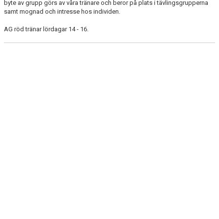
byte av grupp görs av våra tränare och beror på plats i tävlingsgrupperna
samt mognad och intresse hos individen.
AG röd tränar lördagar 14 - 16.