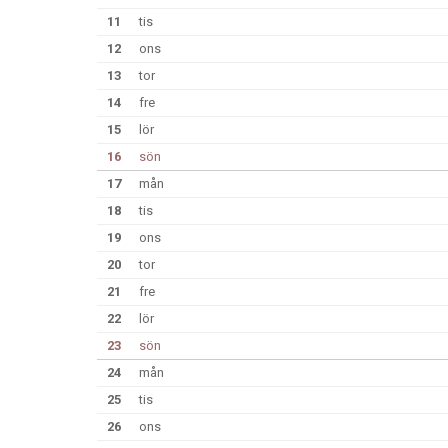
11
tis
12
ons
13
tor
14
fre
15
lör
16
sön
17
mån
18
tis
19
ons
20
tor
21
fre
22
lör
23
sön
24
mån
25
tis
26
ons