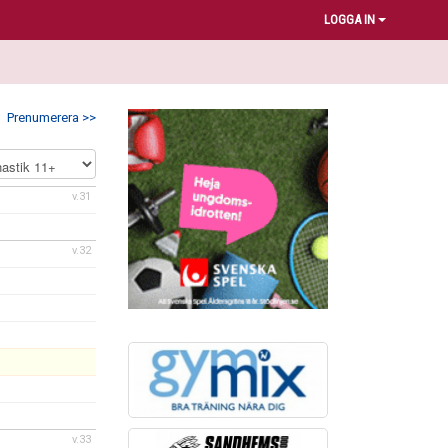
LOGGA IN
Prenumerera >>
v.31
v.32
v.33