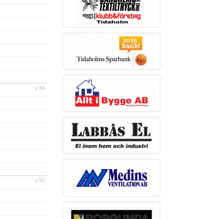
v.34
v.35