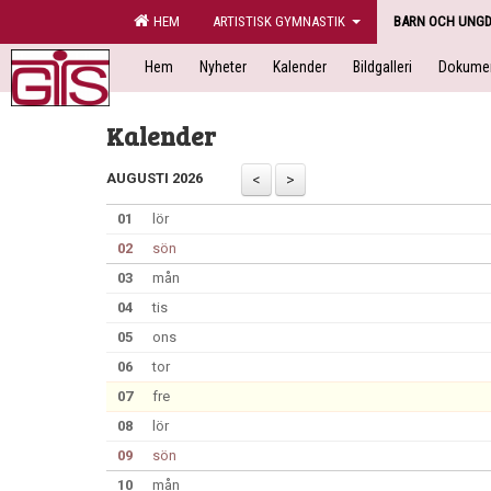
HEM
ARTISTISK GYMNASTIK
BARN OCH UNG
Hem
Nyheter
Kalender
Bildgalleri
Dokume
Kalender
AUGUSTI 2026
01
lör
02
sön
03
mån
04
tis
05
ons
06
tor
07
fre
08
lör
09
sön
10
mån