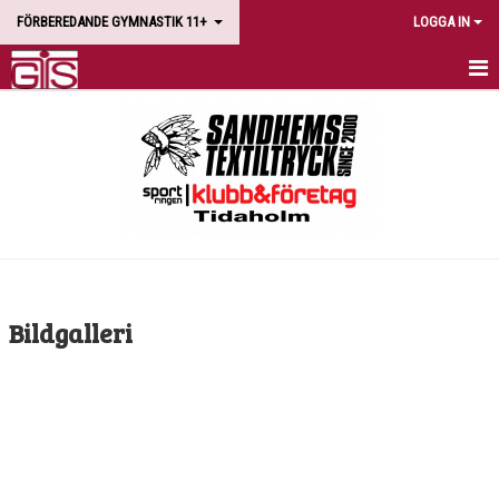
FÖRBEREDANDE GYMNASTIK 11+
LOGGA IN
HEM
NYHETER
KALENDER
BILDGALLERI
DOKUMENT
Bildgalleri
KONTAKT