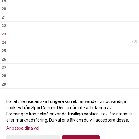
19
20
21
22
23
v.35
24
25
26
27
28
29
30
10:30
Träning, Idrottshallen
v.36
31
För att hemsidan ska fungera korrekt använder vi nödvändiga
cookies från SportAdmin. Dessa går inte att stänga av.
Föreningen kan också använda frivilliga cookies, t.ex. för statistik
eller marknadsföring. Du väljer själv om du vill acceptera dessa.
Anpassa dina val
Cookie-inställningar
Gå till Webbversion