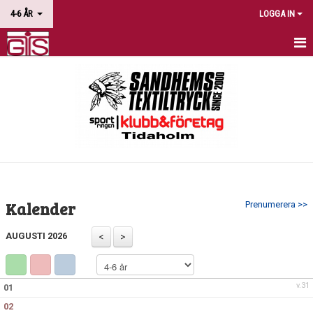
4-6 ÅR
LOGGA IN
HEM
NYHETER
KALENDER
BILDGALLERI
DOKUMENT
Kalender
Prenumerera >>
KONTAKT
AUGUSTI 2026
v.31
01
02