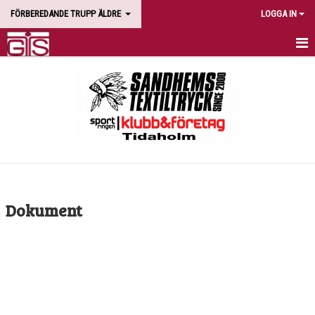
FÖRBEREDANDE TRUPP ÄLDRE
LOGGA IN
HEM
NYHETER
KALENDER
MEDLEMMAR
BILDGALLERI
Dokument
DOKUMENT
KONTAKT