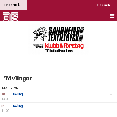
TRUPP BLÅ
LOGGA IN
HEM
NYHETER
KALENDER
BILDGALLERI
DOKUMENT
Tävlingar
KONTAKT
MAJ 2026
TÄVLINGAR
10
Tävling
-
13:00
31
Tävling
-
11:00