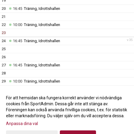
19
20
16:45
Träning, Idrottshallen
21
22
10:00
Träning, Idrottshallen
23
v.35
24
16:45
Träning, Idrottshallen
25
26
27
16:45
Träning, Idrottshallen
28
29
10:00
Träning, Idrottshallen
30
v.36
31
16:45
Träning, Idrottshallen
För att hemsidan ska fungera korrekt använder vi nödvändiga
cookies från SportAdmin. Dessa går inte att stänga av.
Föreningen kan också använda frivilliga cookies, t.ex. för statistik
eller marknadsföring. Du väljer själv om du vill acceptera dessa.
Anpassa dina val
Cookie-inställningar
Gå till Webbversion