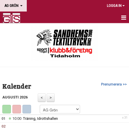
AG GRÖN
LOGGA IN
HEM
NYHETER
KALENDER
BILDGALLERI
DOKUMENT
Kalender
Prenumerera >>
KONTAKT
AUGUSTI 2026
v.31
01
10:00
Träning, Idrottshallen
02