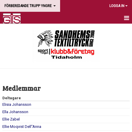
FÖRBEREDANDE TRUPP YNGRE
LOGGA IN
HEM
NYHETER
KALENDER
MEDLEMMAR
BILDGALLERI
Medlemmar
DOKUMENT
Deltagare
Elisia Johansson
KONTAKT
Ella Johansson
Ellie Zabel
Ellie Moqvist Dell"Anna