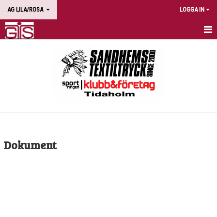
AG LILA/ROSA
LOGGA IN
HEM
NYHETER
DOKUMENT
BILDGALLERI
KONTAKT
Dokument
KALENDER