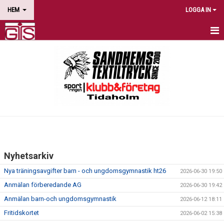
HEM
LOGGA IN
HEM
NYHETER
OM FÖRENINGEN
KALENDER
DOKUMENT
Nyhetsarkiv
EVENEMANG
Nya träningsavgifter barn - och ungdomsgymnastik ht26
2026-06-30 19:50
FÖRENINGSKLÄDER
Anmälan förberedande AG
2026-06-30 19:42
Anmälan barn-och ungdomsgymnastik
2026-06-12 18:11
HITTA TILL OSS
Fritidskortet
2026-06-02 15:38
BLI SPONSOR