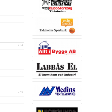
v.34
v.35