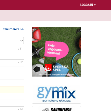
LOGGA IN
Prenumerera >>
v.31
v.32
v.33