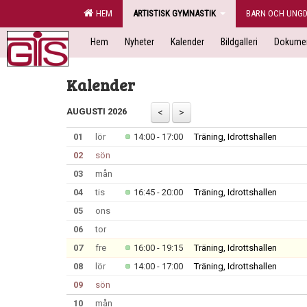
HEM
ARTISTISK GYMNASTIK
BARN OCH UNG
Hem
Nyheter
Kalender
Bildgalleri
Dokume
Kalender
AUGUSTI 2026
01
lör
14:00 - 17:00
Träning, Idrottshallen
02
sön
03
mån
04
tis
16:45 - 20:00
Träning, Idrottshallen
05
ons
06
tor
07
fre
16:00 - 19:15
Träning, Idrottshallen
08
lör
14:00 - 17:00
Träning, Idrottshallen
09
sön
10
mån