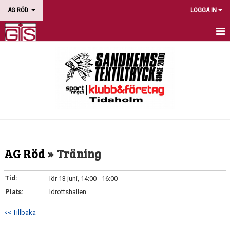
AG RÖD
LOGGA IN
HEM
NYHETER
KALENDER
BILDGALLERI
DOKUMENT
AG Röd
» Träning
KONTAKT
Tid:
lör 13 juni, 14:00 - 16:00
Plats:
Idrottshallen
<< Tillbaka