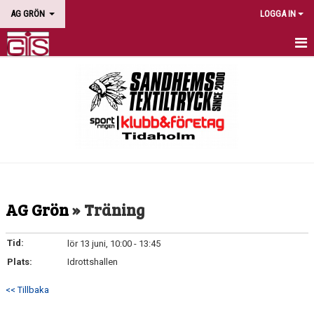
AG GRÖN
LOGGA IN
HEM
NYHETER
KALENDER
BILDGALLERI
DOKUMENT
AG Grön
» Träning
KONTAKT
Tid:
lör 13 juni, 10:00 - 13:45
Plats:
Idrottshallen
<< Tillbaka