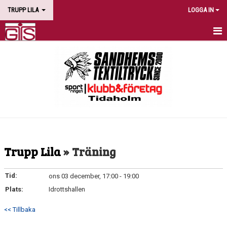
TRUPP LILA
LOGGA IN
HEM
NYHETER
KALENDER
TÄVLINGAR
BILDGALLERI
Trupp Lila
» Träning
DOKUMENT
Tid:
ons 03 december, 17:00 - 19:00
KONTAKT
Plats:
Idrottshallen
<< Tillbaka