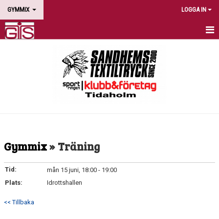
GYMMIX
LOGGA IN
HEM
NYHETER
PASS
SCHEMA
AVGIFTER
Gymmix
» Träning
LEDARE
Tid:
mån 15 juni, 18:00 - 19:00
KALENDER
Plats:
Idrottshallen
KONTAKT
<< Tillbaka