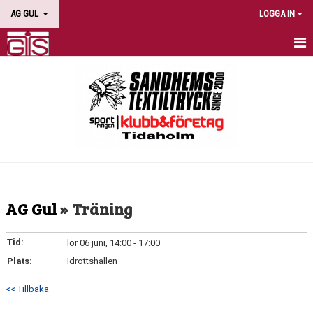
AG GUL
LOGGA IN
HEM
NYHETER
KALENDER
BILDGALLERI
DOKUMENT
AG Gul
» Träning
KONTAKT
Tid:
lör 06 juni, 14:00 - 17:00
Plats:
Idrottshallen
<< Tillbaka